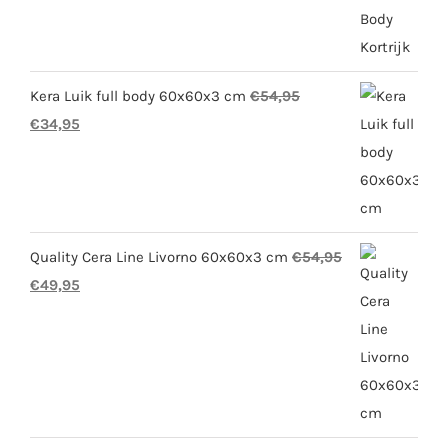
was:
is:
€54,95.
€34,95.
Kera Luik full body 60x60x3 cm
€
54,95
Oorspronkelijke
Huidige
€
34,95
prijs
prijs
was:
is:
€54,95.
€34,95.
Quality Cera Line Livorno 60x60x3 cm
€
54,95
Oorspronkelijke
Huidige
€
49,95
prijs
prijs
was:
is:
€54,95.
€49,95.