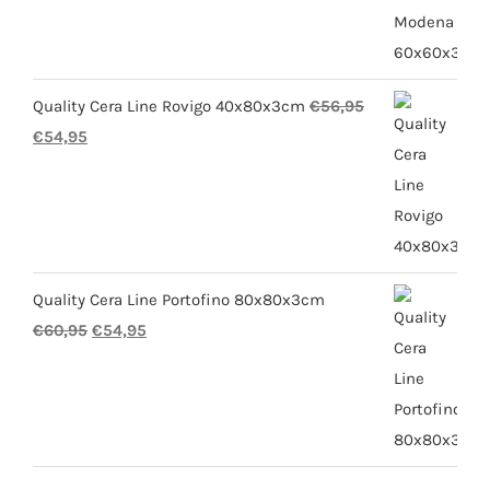
was:
is:
€54,95.
€49,95.
Quality Cera Line Rovigo 40x80x3cm
€
56,95
Oorspronkelijke
Huidige
€
54,95
prijs
prijs
was:
is:
€56,95.
€54,95.
Quality Cera Line Portofino 80x80x3cm
Oorspronkelijke
Huidige
€
60,95
€
54,95
prijs
prijs
was:
is:
€60,95.
€54,95.