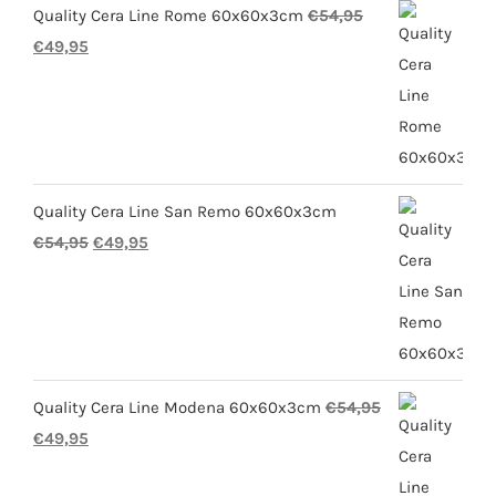
Quality Cera Line Rome 60x60x3cm
€
54,95
Oorspronkelijke
Huidige
€
49,95
prijs
prijs
was:
is:
€54,95.
€49,95.
Quality Cera Line San Remo 60x60x3cm
Oorspronkelijke
Huidige
€
54,95
€
49,95
prijs
prijs
was:
is:
€54,95.
€49,95.
Quality Cera Line Modena 60x60x3cm
€
54,95
Oorspronkelijke
Huidige
€
49,95
prijs
prijs