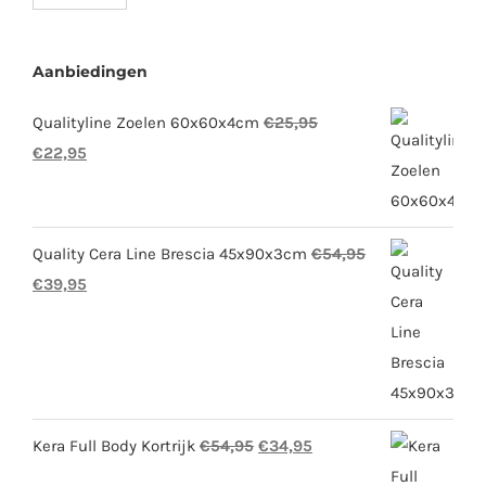
Aanbiedingen
Qualityline Zoelen 60x60x4cm
€
25,95
Oorspronkelijke
Huidige
€
22,95
prijs
prijs
was:
is:
€25,95.
€22,95.
Quality Cera Line Brescia 45x90x3cm
€
54,95
Oorspronkelijke
Huidige
€
39,95
prijs
prijs
was:
is:
€54,95.
€39,95.
Oorspronkelijke
Huidige
Kera Full Body Kortrijk
€
54,95
€
34,95
prijs
prijs